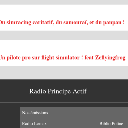
u simracing caritatif, du samouraï, et du panpan !
 pilote pro sur flight simulator ! feat Zeflyingfrog
Radio Principe Actif
Nos émissions
Radio Lomax
Biblio Potine