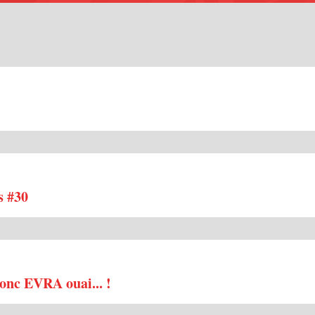
s #30
onc EVRA ouai... !