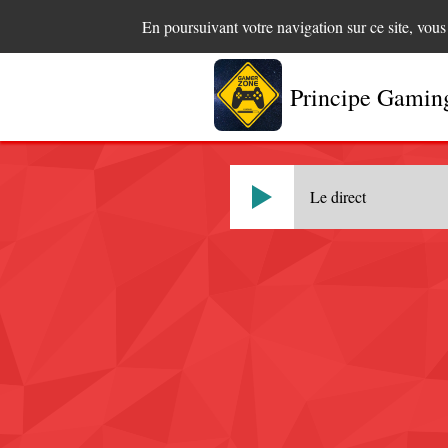
En poursuivant votre navigation sur ce site, vou
Principe Gamin
Le direct